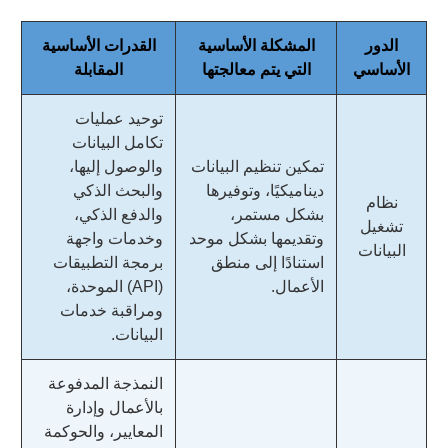
الدور
المشكلة الأساسية
القدرات الأساسية
الأساسي
التي يتم معالجتها
المقابلة
توحيد عمليات
تكامل البيانات
تمكين تنظيم البيانات
والوصول إليها،
ديناميكيًا، وتوفيرها
والبحث الذكي
نظام
بشكل مستمر،
والدفع الذكي،
تشغيل
وتقديمها بشكل موحد
وخدمات واجهة
البيانات
استنادًا إلى منطق
برمجة التطبيقات
الأعمال.
(API) الموحدة،
ومراقبة خدمات
البيانات.
النمذجة المدفوعة
بالأعمال وإدارة
المعايير، والحوكمة