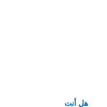
القيمة التي نقدمها لعملائنا
النواة
إدارة
الوصول
زيادة
أصول
الرقمية
البيانات
إلى
كفاءة
بيانات
لحقول
الموحدة
البيانات
المعالجة
واضحة
النفط
في الوقت
وقابلة
الصفر
للتحكم
هل أنت