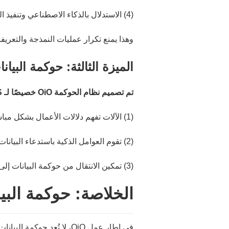
(4) الاستدلال بالذكاء الاصطناعي وتنفيذ الوكلاء
وهذا يمنع تكرار عمليات النمذجة والتعريف
الميزة الثالثة: حوكمة البيا
تم تصميم نظام الحوكمة OiO خصيصًا لـ AIOS و JuraAgent، وليس فقط لإعداد تقارير يمكن قراءتها بواسطة البشر:
(1) الآلات تفهم دلالات الأعمال بشكل مباشر
(2) تقوم العوامل الذكية باستدعاء البيانات والقواعد تلقائيًا
(3) تمكين الانتقال من حوكمة البيانات إلى أتمتة الأعمال
الخلاصة: حوكمة البي
في إطار عمل OiO، لا تُعد حوكمة البيانات مجرد مشروع تقني منعزل، بل هي جهد أساسي لعمليات الأعمال الرقمية والذكية.