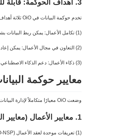
3. أهداف الحوكمة: قابلة للقياس، وتعاونية، وذكية
تخدم حوكمة البيانات في OiO ثلاثة أهداف في نهاية المطاف:
(1) تكامل الأعمال: يمكن ربط البيانات بشكل طبيعي عبر الأنظمة والتخصصات المختلفة
(2) التعاون في مجال الأعمال: يمكن إعادة استخدام البيانات تلقائيًا عبر مختلف الأدوار والسيناريوهات
(3) ذكاء الأعمال: دعم الذكاء الاصطناعي، والوكلاء الذكيين، والتحليل الآلي، ودورات اتخاذ القرار
معايير حوكمة البيانات 
وضعت OiO معيارًا متكاملاً لإدارة البيانات يشمل الأعمال → البيانات → المعرفة → الذكاء:
1. معايير الأعمال (معايير المصدر)
(1) تعريفات موحدة لعقد الأعمال (OiO-NSP، أكثر من 16,000 وحدة أعمال)