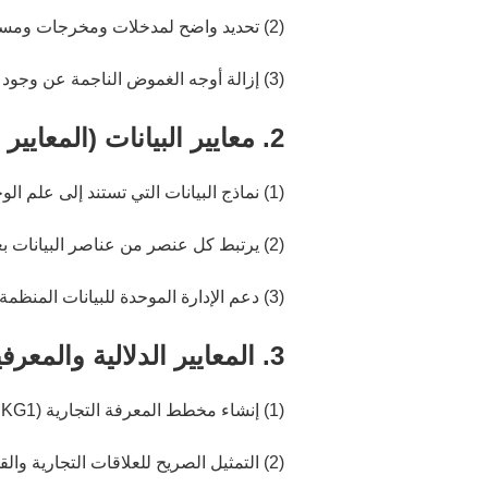
(2) تحديد واضح لمدخلات ومخرجات ومسؤوليات كل نشاط
(3) إزالة أوجه الغموض الناجمة عن وجود اسم واحد بمعنى مختلف، أو اسمين مختلفين بنفس المعنى.
2. معايير البيانات (المعايير الهيكلية)
(1) نماذج البيانات التي تستند إلى علم الوجود التجاري بدلاً من المخططات الخاصة بالنظام
(2) يرتبط كل عنصر من عناصر البيانات بعقدة أعمال، مما يضمن وضوح الملكية
(3) دعم الإدارة الموحدة للبيانات المنظمة وغير المنظمة والمتعددة الوسائط
3. المعايير الدلالية والمعرفية (معايير الفهم)
(1) إنشاء مخطط المعرفة التجارية OiO-KG (KG0 + KG1)
(2) التمثيل الصريح للعلاقات التجارية والقواعد المنطقية بين البيانات