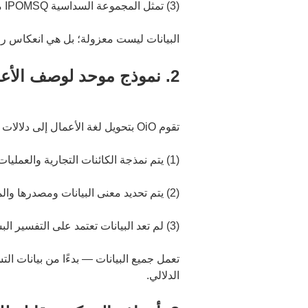
(3) تمثل المجموعة السداسية IPOMSQ ملفًا تعريفيًا متكامل الميزات لكل عقدة أعمال
البيانات ليست معزولة؛ بل هي انعكاس ر
2. نموذج موحد لوصف الأعمال لبناء دلالات يمكن للآلة فهمها
تقوم OiO بتحويل لغة الأعمال إلى دلالات منظمة وقابلة للقراءة آليًا من خلال نموذج موحد لوصف الأعمال:
(1) يتم نمذجة الكائنات التجارية والعمليات التجارية والمجالات المهنية ومجالات العمل بطريقة متسقة
(2) يتم تحديد معنى البيانات ومصدرها والمنطق الحسابي والقواعد المطبقة عليها بشكل صريح
(3) لم تعد البيانات تعتمد على التفسير البشري؛ فالآلات تفهمها بطبيعتها
تعمل جميع البيانات — بدءًا من بيانات الت
الدلالي.