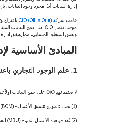
إدارة البيانات أبدًا مجرد وجود البيانات،
قامت شرك
ة OiO (Oil in One)
باقتراح و
موحد، تعمل OiO على دمج ال
ونفس المنطق الحسابي، مما يحقق إدارة بيا
المبادئ الأساسية لإدار
1. علم الوجود التجاري باعتباره المصدر، وليس جداول البيانات
لا يعتمد نهج OiO على جمع البيانات أولاً ثم إضافة الدلالات إليها. بل يبدأ من منظور الأعمال وعقد الأعمال:
(1) يحدد «نموذج تنسيق الأعمال» (BCM) موقع كل نشاط تجاري بدقة
(2) تُعد «وحدة الأعمال الدنيا» (MBU) العنصر الأساسي في الحوكمة