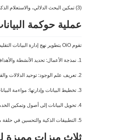
(3) تمكين البحث الدلالي، والاستعلام الذكي عن البيانات، والتحليل القائم على الاستدلال
عملية حوكمة البيانات في OiO (الموجهة
تقوم OiO بتطوير نهج إدارة البيانات التقليدي ليصبح سير عمل لتحويل البيانات إلى أصول مدفوعًا بعلم الوجودية المؤسسية:
1. نمذجة الأعمال: تحديد الأنشطة والأهداف التجارية باستخدام نموذجي BCM و MBU
2. تعريف علم الوجود: توحيد الدلالات والقواعد والأعراف والبروتوكولات
3. تخطيط البيانات وإدارتها: مواءمة البيانات الواردة من مصادر متعددة مع نظام التصنيف، مع إجراء عمليات التنقية والمواءمة والتعليق الدلالي
4. تحويل البيانات إلى أصول وتمكين الخدمات: إدارة البيانات باعتبارها أصولاً تجارية يمكن الاستعانة بها ودمجها
5. التطبيقات الذكية والتحسين في حلقة مغلقة: استخدام JuraSearch وJuraReport وJuraAgent وغيرها من التطبيقات الذكية لتحسين نظام الحوكمة
ثلاث ميزات مميزة لحو