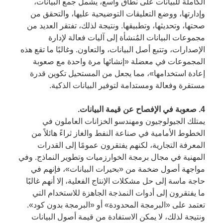
الكاملة للبيانات على نطاق واسع، يشمل جمع البيانات،
وإدارتها، ووضع التعليقات التوضيحية عليها، والتحقق من
صحتها، وتحديثها، وتطبيقها. ونتيجة لذلك، تفتقر العديد من
مجموعات البيانات المُنشأة إلى آليات فعالة لإدارة
الإصدارات، وتتبع أصل البيانات، والتعاون. وغالبًا ما تقع هذه
المجموعات في معضلة «إنشائها مرة واحدة مع صعوبة
إعادة استخدامها»، مما يجعل من المستحيل تكوين قدرة
مستقرة وفعالة ومستدامة لتوفير البيانات الذكية.
4. صعوبة في الإفصاح عن قيمة البيانات.
يمتلك الجيولوجيون ومهندسو الخزانات العاملون في
الخطوط الأمامية في صناعة النفط والغاز ثراءً هائلاً من
المعرفة التجارية، لكنهم يفتقرون عمومًا إلى القدرات
المهنية في مجال برمجة الخوارزميات وتطوير النماذج. وفي
مواجهة أصول ضخمة من «بحيرات البيانات»، فإنهم في
حاجة ماسة إلى حل مشكلات الإنتاج الفعلية، إلا أنهم غالبًا
ما يفتقرون إلى أدوات النمذجة الجاهزة للاستخدام التي
تعتمد على «البرمجة المحدودة» أو «البرمجة بدون كود».
ونتيجة لذلك، لا يمكن الاستفادة من قيمة أصول البيانات