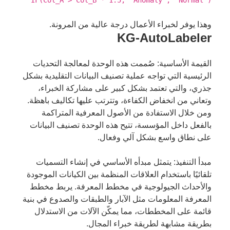
IF(Col_A > Col_B * 1.5, "Anomaly", "Normal")
وهذا يوفر لخبراء الأعمال درجة عالية من المرونة.
KG-AutoLabeler
القيمة الأساسية: صُممت هذه الوحدة لمعالجة التحديات
الرئيسية التي تواجه عملية تصنيف البيانات التقليدية بشكل
جذري، والتي تعتمد بشكل كبير على مشاركة الخبراء،
وتعاني من انخفاض الكفاءة، وتترتب عليها تكاليف باهظة.
ومن خلال الاستفادة من الأصول المعرفية المتراكمة
بالفعل داخل المؤسسة، تتيح هذه الوحدة تصنيف البيانات
على نطاق واسع بشكل آلي وفعال.
مبدأ التنفيذ: يتمثل مبدأه الأساسي في إنشاء التسميات
تلقائيًا باستخدام العلاقات المنظمة بين الكيانات الموجودة
والأحداث الجيولوجية في مخطط المعرفة. يربط مخطط
المعرفة المعلومات مثل الآبار والطبقات والصدوع في بنية
قائمة على المخططات، مما يمكّن الآلات من الاستدلال
بطريقة مشابهة لطريقة خبراء المجال.