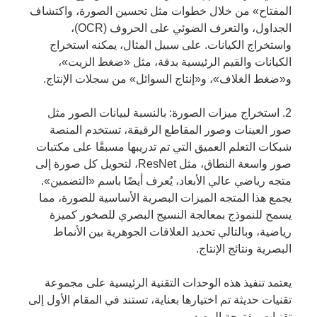
المفتاح» من خلال خطوات مثل تحسين الصورة، واكتشاف
الجداول، والتعرف الضوئي على الحروف (OCR)،
واستخراج الكيانات. على سبيل المثال، يمكنه استخراج
الكيانات والقيم الرئيسية بدقة، مثل «ضغط الزيت»،
و«ضغط الغلاف»، و«إنتاج السوائل» من سجلات الإنتاج.
2. استخراج ميزات الصورة: بالنسبة لبيانات الصور مثل
صور العينات وصور المقاطع الرقيقة، تستخدم المنصة
شبكات التعلم العميق التي تم تدريبها مسبقًا على مكتبات
صور واسعة النطاق، مثل ResNet، لتحويل كل صورة إلى
متجه رياضي عالي الأبعاد، يُعرف أيضًا باسم «التضمين».
يجمع هذا المتجه الميزات البصرية الأساسية للصورة، مما
يسمح للنموذج بمعالجة النسيج البصري للصخور كميزة
رياضية، وبالتالي تحديد العلاقات الجوهرية بين الأنماط
البصرية ونتائج الإنتاج.
يعتمد تنفيذ هذه الوحدات التقنية الرئيسية على مجموعة
تقنيات حديثة تم اختيارها بعناية، تستند في المقام الأول إلى
تقنيات مفتوحة المصدر.