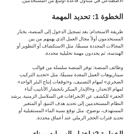
الاصطناعي في متناول قاعدة أوسع من المستخدمين.
الخطوة 1: تحديد المهمة
طريقة الاستخدام: بعد تسجيل الدخول إلى المنصة، يختار
المستخدمون أولاً مجال العمل الذي يهمهم من بين
المجالات المحددة مسبقًا، مثل الاستكشاف أو التطوير أو
الهندسة، ثم يحددون مهمة تحليلية محددة.
وظائف المنصة: توفر المنصة سلسلة من قوالب
سيناريوهات العمل المعدة مسبقًا، مثل «تحديد التركيب
الصخري» لمهام التصنيف، و«توقعات إنتاج البئر الواحد»
لمهام الانحدار، و«الإنذار المبكر بانحشار الأنابيب أثناء
الحفر» للكشف عن الانحرافات في السلاسل الزمنية. يرشد
النظام المستخدمين إلى تحديد هدف التنبؤ، أو المتغير
المستهدف، بوضوح، مثل توقع نسبة الماء المستقبلية أو
تحديد فترات الحجر الرملي عند أعماق محددة.
الخطوة 2: اختيار السمات وبناء