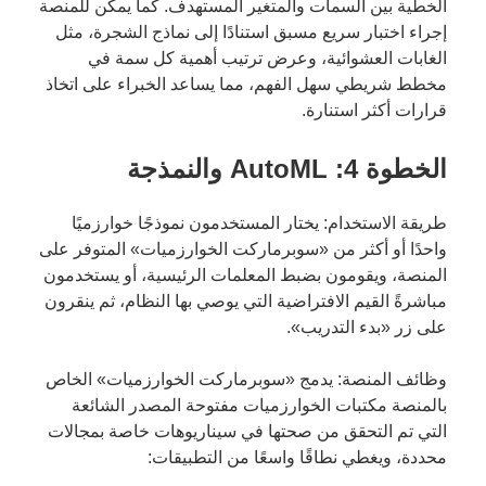
الخطية بين السمات والمتغير المستهدف. كما يمكن للمنصة
إجراء اختبار سريع مسبق استنادًا إلى نماذج الشجرة، مثل
الغابات العشوائية، وعرض ترتيب أهمية كل سمة في
مخطط شريطي سهل الفهم، مما يساعد الخبراء على اتخاذ
قرارات أكثر استنارة.
الخطوة 4: AutoML والنمذجة
طريقة الاستخدام: يختار المستخدمون نموذجًا خوارزميًا
واحدًا أو أكثر من «سوبرماركت الخوارزميات» المتوفر على
المنصة، ويقومون بضبط المعلمات الرئيسية، أو يستخدمون
مباشرةً القيم الافتراضية التي يوصي بها النظام، ثم ينقرون
على زر «بدء التدريب».
وظائف المنصة: يدمج «سوبرماركت الخوارزميات» الخاص
بالمنصة مكتبات الخوارزميات مفتوحة المصدر الشائعة
التي تم التحقق من صحتها في سيناريوهات خاصة بمجالات
محددة، ويغطي نطاقًا واسعًا من التطبيقات: