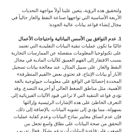
ولتحقيق هذه الرؤية، يتعين علينا أولاً مواجهة التحديات
الأربعة الأساسية التي تواجهها صناعة النفط والغاز حالياً في
مجال إنشاء قواعد بيانات عالية الجودة:
1. عدم التوافق بين الأسس البياناتية واحتياجات الأعمال
غالبًا ما تكون عمليات تنقية البيانات التقليدية التي تعتمد
على تكنولوجيا المعلومات منفصلة عن الممارسات التجارية
بسبب الافتقار إلى الفهم العميق للآليات المادية في مجال
النفط والغاز. على سبيل المثال، عند معالجة بيانات تسجيل
الآبار أو بيانات الإنتاج، قد تحتوي بعض «القيم المتطرفة»
المحددة إحصائيًا في الواقع على معلومات جيولوجية بالغة
الأهمية، مثل مناطق الضغط العالي أو أحزمة التصدع. وقد
تؤدي قواعد التنقية التي لا تراعي قيود الآليات الفيزيائية إلى
التعرف الخاطئ على هذه الإشارات الرئيسية وإزالتها
بسهولة، مما يؤدي إلى تشويه البيانات. بالإضافة إلى ذلك،
فإن عدم اتساق معايير نماذج البيانات وعدم كفاية عمليات
التحقق من صحة البيانات على نطاق واسع تجعل من
الصعب على قاعدة البيانات أن تدعم بشكل فعال تدريب