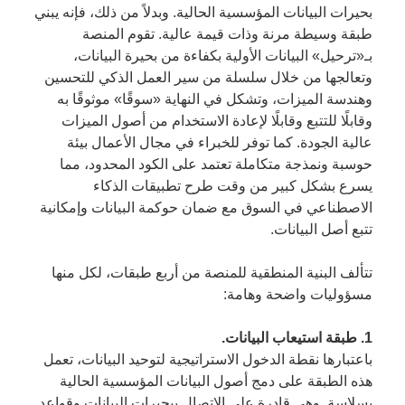
بحيرات البيانات المؤسسية الحالية. وبدلاً من ذلك، فإنه يبني
طبقة وسيطة مرنة وذات قيمة عالية. تقوم المنصة
بـ«ترحيل» البيانات الأولية بكفاءة من بحيرة البيانات،
وتعالجها من خلال سلسلة من سير العمل الذكي للتحسين
وهندسة الميزات، وتشكل في النهاية «سوقًا» موثوقًا به
وقابلًا للتتبع وقابلًا لإعادة الاستخدام من أصول الميزات
عالية الجودة. كما توفر للخبراء في مجال الأعمال بيئة
حوسبة ونمذجة متكاملة تعتمد على الكود المحدود، مما
يسرع بشكل كبير من وقت طرح تطبيقات الذكاء
الاصطناعي في السوق مع ضمان حوكمة البيانات وإمكانية
تتبع أصل البيانات.
تتألف البنية المنطقية للمنصة من أربع طبقات، لكل منها
مسؤوليات واضحة وهامة:
1. طبقة استيعاب البيانات.
باعتبارها نقطة الدخول الاستراتيجية لتوحيد البيانات، تعمل
هذه الطبقة على دمج أصول البيانات المؤسسية الحالية
بسلاسة. وهي قادرة على الاتصال ببحيرات البيانات وقواعد