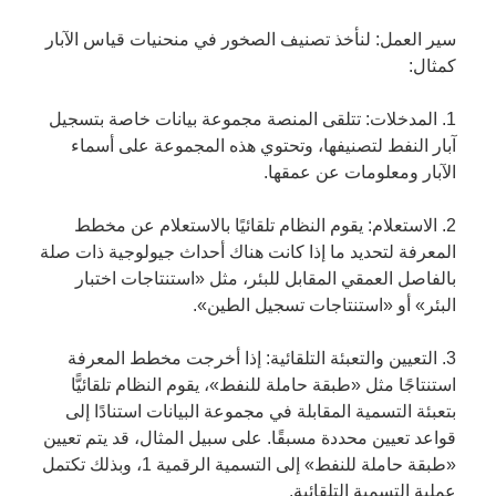
سير العمل: لنأخذ تصنيف الصخور في منحنيات قياس الآبار
كمثال:
1. المدخلات: تتلقى المنصة مجموعة بيانات خاصة بتسجيل
آبار النفط لتصنيفها، وتحتوي هذه المجموعة على أسماء
الآبار ومعلومات عن عمقها.
2. الاستعلام: يقوم النظام تلقائيًا بالاستعلام عن مخطط
المعرفة لتحديد ما إذا كانت هناك أحداث جيولوجية ذات صلة
بالفاصل العمقي المقابل للبئر، مثل «استنتاجات اختبار
البئر» أو «استنتاجات تسجيل الطين».
3. التعيين والتعبئة التلقائية: إذا أخرجت مخطط المعرفة
استنتاجًا مثل «طبقة حاملة للنفط»، يقوم النظام تلقائيًّا
بتعبئة التسمية المقابلة في مجموعة البيانات استنادًا إلى
قواعد تعيين محددة مسبقًا. على سبيل المثال، قد يتم تعيين
«طبقة حاملة للنفط» إلى التسمية الرقمية 1، وبذلك تكتمل
عملية التسمية التلقائية.