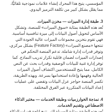
المؤسسي، يتيح هذا المحرك إنشاء علامات نموذجية تلقائيًّا،
مما يقلل بشكل كبير من تكلفة الترميز اليدوي.
3. طبقة إدارة الميزات — مخزن الميزات.
تُعد هذه الطبقة بمثابة «سوق الميزات» للمنصة، وتشكل
الأساس لتحويل أصول البيانات إلى ميزة تنافسية أساسية.
فهي تقوم بتخزين مجموعات الميزات عالية الجودة التي
تنتجها «مصنع الميزات» (Feature Factory) بشكل مركزي،
وتوفر قدرات إدارة شاملة. تدعم المنصة التحكم في
إصدارات الميزات لضمان قابلية تكرار تدريب النماذج. كما
توفر إدارة غنية للبيانات الوصفية وقدرات بحث عن النص
الكامل، مما يتيح للمستخدمين اكتشاف أصول الميزات
الحالية وفهمها وإعادة استخدامها بسرعة. وبهذه الطريقة،
تكسر المنصة حواجز عزل البيانات وتقضي على عمليات
إعداد البيانات المتكررة عبر الفرق المختلفة.
4. نمذجة الخوارزميات وطبقة الخدمات — مختبر الذكاء
الاصطناعي وتقديم الخدمات.
تُعد هذه الطبقة بمثابة الوسيلة التي تتيح إتاحة قدرات الذكاء