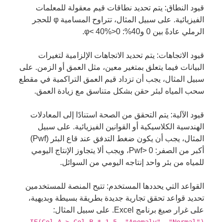
قيود النطاق: يتم تحديد نطاقات قيم معقولة للمعلمات
الفيزيائية. على سبيل المثال، تتراوح المسامية φ للحجر
الرملي عادةً بين 0 و40%: 0<φ< 40%.
قيود الاتجاهات: يتم تحديد الاتجاهات الإلزامية لتغيرات
البيانات فيما يتعلق بمتغير معين، مثل العمق أو الزمن. على
سبيل المثال، يجب أن تزداد قيم العمق التراكمية في مقطع
سحب المياه لبئر حقن بشكل متناسق مع زيادة العمق.
قيود الآلية: يتم التحقق من الصحة استنادًا إلى المعادلات
الهندسية الكلاسيكية أو القوانين الفيزيائية. على سبيل
المثال، يجب أن يكون ضغط التدفق عند قاع البئر (Pwf)
أكبر من الصفر: Pwf> 0، ويجب ألا يتجاوز الإنتاج اليومي
للمياه من بئر واحد إنتاجه اليومي من السوائل.
القواعد التي يحددها المستخدم: تتيح المنصة للمستخدمين
تحديد قواعد تحقق تجارية جديدة بطريقة بسيطة وبديهية،
على غرار صيغ برنامج Excel. على سبيل المثال: