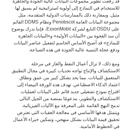
قد رفعت تطوير مجموعات البيانات عالية الجودة والجاهزة
للاستخدام في النماذج إلى أولوية استراتيجية لم يسبق لها
مثيل. وبمقارنة ذلك بالممارسات الدولية المتقدمة، مثل
مجموعة البيانات العامة Penobscot ونظام DDMS القائم
على OSDU التابع لشركة ExxonMobil، فإننا ندرك بوضوح
أن سد الفجوة بين «البيانات الأولية» و«البيانات الجاهزة
للنماذج» قد أصبح الأساس الحاسم لتفعيل عناصر البيانات
ودفع عجلة التنمية عالية الجودة في هذه الصناعة.
ومع ذلك، لا تزال أعمال النفط والغاز في مرحلة
الاستكشاف والإنتاج تواجه تحديات كبيرة في مجال التطبيق
المتعمق للبيانات، مما يحد بشكل كبير من عمق ونطاق
اعتماد الذكاء الاصطناعي. تهدف هذه الورقة البيضاء إلى
اقتراح نموذج تشغيلي جديد قائم على البيانات لعمليات
الاستكشاف والتطوير، مدعومًا بمنصة من الجيل التالي
تدمج النهج القائمة على المعرفة مع الآليات الفيزيائية.
ويتمثل هدفها الأساسي في معالجة العقبات التي تعترض
تحقيق قيمة البيانات بشكل منهجي، وتمكين خبراء الأعمال
في الخطوط الأمامية.