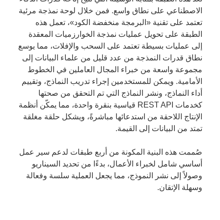
الاصطناعي على نطاق واسع. فمن خلال لوحة نمذجة مرئية
تعتمد على تقنية «البرمجة منخفضة الكود»، تعمل هذه
الطبقة على تحويل عمليات نمذجة الخوارزميات المعقدة
إلى عمليات بسيطة تعتمد على السحب والإفلات، مما يوسع
نطاق قدرات النمذجة من عدد قليل من علماء البيانات إلى
مجموعة واسعة من خبراء المجال العاملين في الخطوط
الأمامية. ويمكن للمستخدمين إجراء تدريب النماذج، وتقييم
أداء النماذج، ونشر النماذج التي تم التحقق من صحتها
كخدمات REST API قياسية بنقرة واحدة، مما يمكّن أنظمة
الإنتاج اللاحقة من استدعائها مباشرةً، ويشكل حلقة مغلقة
تمتد من البيانات إلى القيمة.
صُممت هذه البنية المكونة من أربع طبقات لدعم سير عمل
أساسي شامل لخبراء الأعمال، بدءًا من تحديد السيناريو
وصولاً إلى نشر النموذج، مما يجعل العملية سلسة وفعالة
وسهلة الإتقان.