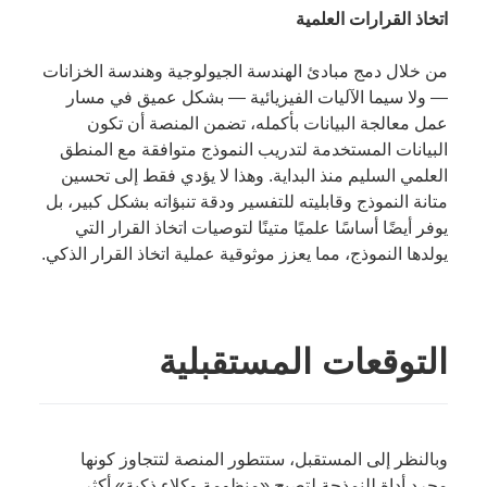
اتخاذ القرارات العلمية
من خلال دمج مبادئ الهندسة الجيولوجية وهندسة الخزانات
— ولا سيما الآليات الفيزيائية — بشكل عميق في مسار
عمل معالجة البيانات بأكمله، تضمن المنصة أن تكون
البيانات المستخدمة لتدريب النموذج متوافقة مع المنطق
العلمي السليم منذ البداية. وهذا لا يؤدي فقط إلى تحسين
متانة النموذج وقابليته للتفسير ودقة تنبؤاته بشكل كبير، بل
يوفر أيضًا أساسًا علميًا متينًا لتوصيات اتخاذ القرار التي
يولدها النموذج، مما يعزز موثوقية عملية اتخاذ القرار الذكي.
التوقعات المستقبلية
وبالنظر إلى المستقبل، ستتطور المنصة لتتجاوز كونها
مجرد أداة للنمذجة لتصبح «منظومة وكلاء ذكية» أكثر