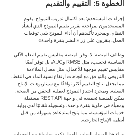
الخطوة 5: التقييم والتقديم
إجراءات المستخدم: بعد اكتمال تدريب النموذج، يقوم
المستخدمون بمراجعة تقرير تقييم النموذج الذي أنشأه
النظام. وبمجرد تأكيدهم أن أداء النموذج يلبي توقعات
العمل، ينقرون على زر «النشر بنقرة واحدة».
وظائف المنصة: لا توفر المنصة مقاييس تقييم التعلم الآلي
القياسية فحسب، مثل RMSE وAUC، بل توفر أيضًا
مقاييس تقييم موجهة للأعمال، مثل معدل الملاءمة
التاريخي والتوافق مع اتجاهات ارتفاع نسبة الماء في النفط،
مما يجعل نتائج التقييم أكثر توافقًا مع سيناريوهات الإنتاج
الفعلية. وبمجرد اجتياز النموذج لعملية التحقق من الصحة،
يمكن للمنصة تجميعه في واجهة REST API مستقلة
ومعبأة في حاوية بنقرة واحدة، وتسجيله تلقائيًا لدى بوابة
خدمات المؤسسة، مما يتيح استدعاءه بسهولة من قبل
أنظمة الإنتاج الخارجية.
وراء هذا المسار السلس للعمل تكمن سلسلة من الوحدات