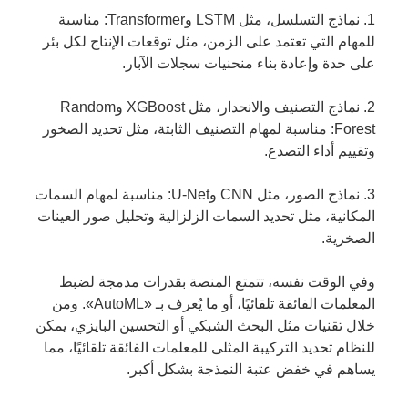
1. نماذج التسلسل، مثل LSTM وTransformer: مناسبة
للمهام التي تعتمد على الزمن، مثل توقعات الإنتاج لكل بئر
على حدة وإعادة بناء منحنيات سجلات الآبار.
2. نماذج التصنيف والانحدار، مثل XGBoost وRandom
Forest: مناسبة لمهام التصنيف الثابتة، مثل تحديد الصخور
وتقييم أداء التصدع.
3. نماذج الصور، مثل CNN وU-Net: مناسبة لمهام السمات
المكانية، مثل تحديد السمات الزلزالية وتحليل صور العينات
الصخرية.
وفي الوقت نفسه، تتمتع المنصة بقدرات مدمجة لضبط
المعلمات الفائقة تلقائيًا، أو ما يُعرف بـ «AutoML». ومن
خلال تقنيات مثل البحث الشبكي أو التحسين البايزي، يمكن
للنظام تحديد التركيبة المثلى للمعلمات الفائقة تلقائيًا، مما
يساهم في خفض عتبة النمذجة بشكل أكبر.