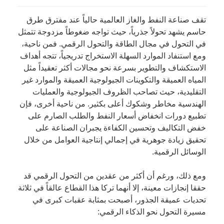
تقف صناعة النفط والغاز العالمية حالياً عند مفترق طرق
حاسم يشهد تحولاً جذرياً، حيث تواجه ضغوطاً مزدوجة تتمثل
في التحول في مجال الطاقة والتحول الرقمي. فمن ناحية،
ومع استنفاد الموارد السهلة الاستخراج تدريجياً، تتجه أهداف
الاستكشاف والتطوير بسرعة نحو مجالات أكثر تعقيداً مثل
المياه العميقة والتكوينات الجيولوجية العميقة والموارد غير
التقليدية، حيث تصاحب الظروف الجيولوجية والعمليات
الهندسية مخاطر وشكوك أعلى بكثير. من ناحية أخرى، فإن
تطبيع دورات انخفاض أسعار النفط والطلب الصارم على
خفض التكاليف وتحسين الكفاءة يجبران الصناعة على
تحقيق زيادة جوهرية في إجمالي إنتاجية العوامل من خلال
الوسائل الرقمية.
ومع ذلك، ورغم أن أكثر من عقدين من التحول الرقمي قد
حققا إنجازات معينة، إلا أنهما تركا هذا القطاع عالقاً في ثلاثة
تحديات عميقة الجذور، أصبحت بمثابة عقبات كبرى في
مسيرة التحول نحو الذكاء الرقمي: