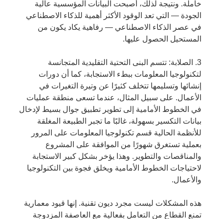
خاملة. ونتيجة لذلك، أصبحت البيانات المؤسسية عالية
الجودة — التي تعد الوقود الأكثر أهمية للذكاء الاصطناعي
في عصر الذكاء الاصطناعي — رفاهية يكاد يكون من
المستحيل الحصول عليها.
3. الصلابة: تتسم البنى التحتية التقليدية المتجانسة
لتكنولوجيا المعلومات ببطء الاستجابة، كما أن دورات
إنشائها وتسليمها تتخلف كثيرًا عن وتيرة التغيرات في
الأعمال. على سبيل المثال، عندما تسعى منطقة عمليات
في الخطوط الأمامية إلى تطوير تطبيق جوال بسيط لإدخال
بيانات التكسير بسهولة، غالبًا ما تجبر الطبيعة المغلقة
للأنظمة الحالية قسم تكنولوجيا المعلومات على المرور
بعملية تستغرق شهورًا من الموافقة على المشروع
والمناقصات والتطوير. وهذا يؤخر بشكل كبير الاستجابة
لاحتياجات الخطوط الأمامية ويخلق فجوة بين التكنولوجيا
والأعمال.
هذه المشكلات ليست مجرد ديون تقنية. إنها قيود معمارية
تمنع القطاع من التعامل بفعالية مع العاصفة المزدوجة