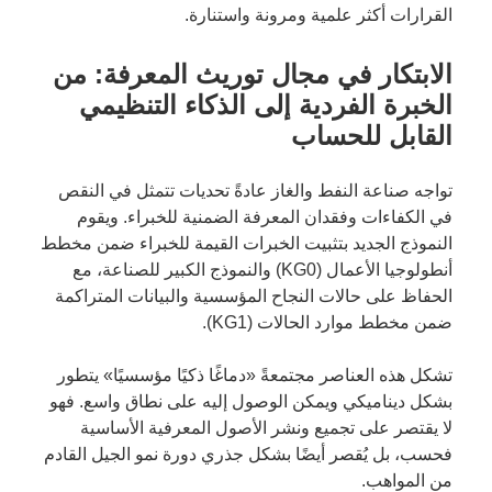
القرارات أكثر علمية ومرونة واستنارة.
الابتكار في مجال توريث المعرفة: من
الخبرة الفردية إلى الذكاء التنظيمي
القابل للحساب
تواجه صناعة النفط والغاز عادةً تحديات تتمثل في النقص
في الكفاءات وفقدان المعرفة الضمنية للخبراء. ويقوم
النموذج الجديد بتثبيت الخبرات القيمة للخبراء ضمن مخطط
أنطولوجيا الأعمال (KG0) والنموذج الكبير للصناعة، مع
الحفاظ على حالات النجاح المؤسسية والبيانات المتراكمة
ضمن مخطط موارد الحالات (KG1).
تشكل هذه العناصر مجتمعةً «دماغًا ذكيًا مؤسسيًا» يتطور
بشكل ديناميكي ويمكن الوصول إليه على نطاق واسع. فهو
لا يقتصر على تجميع ونشر الأصول المعرفية الأساسية
فحسب، بل يُقصر أيضًا بشكل جذري دورة نمو الجيل القادم
من المواهب.