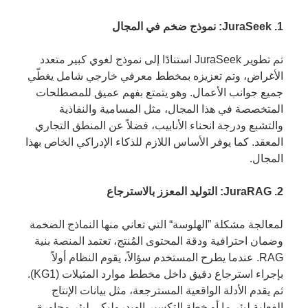
1. JuraSeek: نموذج ضخم في المجال
تم تطوير JuraSeek استنادًا إلى نموذج لغوي كبير متعدد
الأغراض، وتم تعزيزه بمخطط معرفي خارجي شامل يغطّي
جميع جوانب الأعمال. وهو يتمتع بفهم عميق للمصطلحات
المتخصصة في هذا المجال، مثل المسامية والنفاذية
والتشبع ودرجة انحناء الأنابيب، فضلاً عن المنطق التجاري
المعقد. كما يوفر الأساس اللازم للذكاء الإدراكي الخاص بهذا
المجال.
2. JuraRAG: التوليد المعزز بالاسترجاع
لمعالجة مشكلة ”الهلوسة“ التي تعاني منها النماذج الضخمة
وضمان احترافية ودقة المحتوى المُنتج، تعتمد المنصة بنية
RAG. عندما يطرح المستخدم سؤالاً، يقوم النظام أولاً
بإجراء استرجاع دقيق داخل مخطط موارد المثيلات (KG1).
ثم يقدم الأدلة الواقعية المسترجعة، مثل بيانات الإنتاج
الفعلية لبئر ما أو خطة التكسير الهيدروليكي لبئر مجاورة،