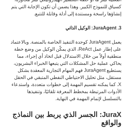
كسياق للنموذج الكبير. وهذا يضمن أن تكون الإجابة التي يتم
إنشاؤها راسخة ومستندة إلى أدلة وقابلة للتتبع.
3. JuraAgent: الوكيل الذاتي
يعمل JuraAgent كوحدة التنفيذ الخاصة بالمنصة. وبالاعتماد
على إطار عمل ReAct، الذي يمكّن الوكيل من وضع خطة
منطقية أولاً من خلال الاستدلال قبل اتخاذ أي إجراء، مما
يحاكي عملية حل المشكلات التي يتبعها الخبراء البشريون،
يستطيع JuraAgent فهم المهام التجارية المعقدة بشكل
مستقل، مثل تحليل الاحتياطي النفطي المتبقي في الحقل
X. كما يمكنه تقسيم المهمة إلى خطوات متعددة، واستدعاء
الأدوات المرتبطة بمخطط المعرفة تلقائيًا، وتنفيذها
بالتسلسل لإتمام المهمة في النهاية.
JuraX: الجسر الذي يربط بين النماذج
والواقع