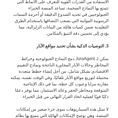
الاستفادة من القدرات القوية للتعرف على الأنماط التي
تتمتع بها النماذج الضخمة، تساعد المنصة الخبراء
الجيولوجيين في تحديد الصدوع الدقيقة أو أحزمة السمات
الرسوبية المواتية التي يصعب اكتشافها باستخدام الطرق
التقليدية ضمن كميات هائلة من البيانات الزلزالية، مما
يؤدي إلى تحسين دقة التنبؤ بالمكامن.
3. التوصيات الذكية بشأن تحديد مواقع الآبار
يمكن لـ JuraAgent دمج النماذج الجيولوجية وخرائط
المخاطر وحالات الآبار المجاورة الناجحة ونماذج التقييم
الاقتصادي بشكل شامل، من أجل إنشاء خطط متعددة
محتملة لتوزيع مواقع الآبار تلقائيًا. وفي الوقت نفسه، يمكنه
مقارنة مزايا وعيوب كل خطة، بما في ذلك الإنتاجية
المتوقعة ومخاطر الحفر وعائد الاستثمار، مما يوفر دعمًا
ذكيًا قويًا لعملية اتخاذ القرار النهائي من قِبل الخبراء.
لا تمثل هذه السيناريوهات سوى جزء صغير من إمكانات
المنصة. وهي توضح الإمكانات الهائلة التي يتمتع بها نظام