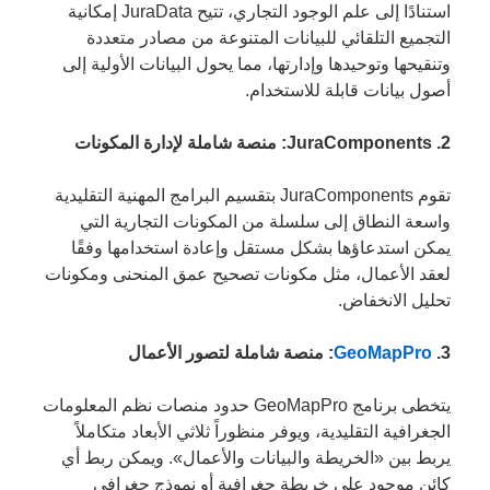
استنادًا إلى علم الوجود التجاري، تتيح JuraData إمكانية
التجميع التلقائي للبيانات المتنوعة من مصادر متعددة
وتنقيحها وتوحيدها وإدارتها، مما يحول البيانات الأولية إلى
أصول بيانات قابلة للاستخدام.
2. JuraComponents: منصة شاملة لإدارة المكونات
تقوم JuraComponents بتقسيم البرامج المهنية التقليدية
واسعة النطاق إلى سلسلة من المكونات التجارية التي
يمكن استدعاؤها بشكل مستقل وإعادة استخدامها وفقًا
لعقد الأعمال، مثل مكونات تصحيح عمق المنحنى ومكونات
تحليل الانخفاض.
3.
GeoMapPro
: منصة شاملة لتصور الأعمال
يتخطى برنامج GeoMapPro حدود منصات نظم المعلومات
الجغرافية التقليدية، ويوفر منظوراً ثلاثي الأبعاد متكاملاً
يربط بين «الخريطة والبيانات والأعمال». ويمكن ربط أي
كائن موجود على خريطة جغرافية أو نموذج جغرافي