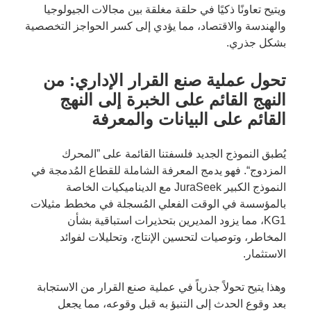
ويتيح تعاونًا ذكيًا في حلقة مغلقة بين مجالات الجيولوجيا
والهندسة والاقتصاد، مما يؤدي إلى كسر الحواجز التخصصية
بشكل جذري.
تحول عملية صنع القرار الإداري: من
النهج القائم على الخبرة إلى النهج
القائم على البيانات والمعرفة
يُطبق النموذج الجديد فلسفتنا القائمة على ”المحرك
المزدوج“. فهو يدمج المعرفة الشاملة للقطاع المُدمجة في
النموذج الكبير JuraSeek مع الديناميكيات الخاصة
بالمؤسسة في الوقت الفعلي المُسجلة في مخطط مثيلات
KG1، مما يزود المديرين بتحذيرات استباقية بشأن
المخاطر، وتوصيات لتحسين الإنتاج، وتحليلات لفوائد
الاستثمار.
وهذا يتيح تحولاً جذرياً في عملية صنع القرار من الاستجابة
بعد وقوع الحدث إلى التنبؤ به قبل وقوعه، مما يجعل