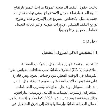
دخلت حقول النفط الناضجة عمومًا مراحل تتميز بارتفاع
نسبة الماء وارتفاع معدل الاستخراج. وهي تواجه تحديات
جسيمة مثل الانخفاض السريع في الإنتاج، وعدم وضوح
توزيع النفط المتبقي، ودورات طويلة وغير فعالة لتعديل
خطط الحقن والإنتاج يدويًّا.
· حل OiO:
1. التشخيص الذكي لظروف التشغيل
تستخدم المنصة خوارزميات مثل الشبكات العصبية
التلافيفية (CNN) للتعرف تلقائيًا على بطاقات مقياس القوة
المُرسلة في الوقت الفعلي من وحدات الضخ. وهي قادرة
على تشخيص حالات الضخ غير الطبيعية بدقة، مثل نقص
إمدادات السوائل، وتداخل الغازات، وتسرب الصمامات
المتحركة، وتسرب الصمامات الثابتة، وترسب البارافين،
وذلك بدقة تشخيصية تزيد عن 95%. كما يمكنها إنشاء أوامر
أعمال الصيانة تلقائيًا وإرسالها بدقة إلى فرق التشغيل في