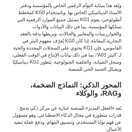
ويُعد هذا بمثابة التوأم الرقمي الخاص بالمؤسسة ودفتر
الأستاذ الديناميكي الخاص بها. وباستخدام KG0 كمخطط
أنطولوجي، يقوم KG1 بتمثيل جميع الموارد الرقمية التي
تمتلكها المؤسسة، بما في ذلك البيانات والأدوات
والخوارزميات والمعايير والحالات، ويربطها بدقة بالعقد
التجارية المقابلة. إذا كان KG0 يُعرّف مفهوم البئر في
القاموس، فإن KG1 يحتوي على السجلات المحددة والحية
لـ ”البئر A01“، بما في ذلك بيانات الإنتاج في الوقت الفعلي،
وسجل الصيانة، والخلفية الجيولوجية. يتطور KG1 ديناميكيًا
ويشكل الجسد الحي للمنصة.
المحور الذكي: النماذج الضخمة،
وRAG، والوكلاء
يُعد «العقل المدبر» للمنصة عبارة عن مركز ذكي يدمج
قدرات متطورة في مجال الذكاء الاصطناعي. وهو مسؤول
عن فهم نوايا المستخدم، وتنسيق المهام، ودفع عجلة تنفيذ
الأعمال.