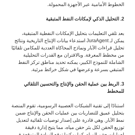
الخطوط الأمامية عبر الأجهزة المحمولة.
2. التحليل الذكي لإمكانات النفط المتبقية
بعد تلقي التعليمات بتحليل الإمكانات النفطية المتبقية،
يمكن لـ JuraAgent استدعاء بيانات الإنتاج التاريخية ونتائج
تحليل قراءات الآبار ونماذج المحاكاة العددية للمكامن تلقائيًا
من مخطط المعرفة. وبالاقتران مع القدرات التحليلية
الشاملة للنموذج الكبير، يمكنه تحديد مناطق تركز النفط
المتبقي بسرعة وعرضها في شكل خرائط مرئية.
3. الربط بين عملية الحقن والإنتاج والتحسين التلقائي
للمخطط
استنادًا إلى تقنية الشبكات العصبية الرسومية، تقوم المنصة
بتحليل عميق للتضاربات بين عمليات الحقن والإنتاج ضمن
نمط الآبار. وهي قادرة على إصدار توصيات تلقائية لتعديل
توزيع الحقن لكل بئر حقن مياه، مما يتيح إدارة دقيقة
لعمليات حقن المياه. كما يمكنها توقع الزيادة المتوقعة في