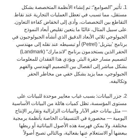
1. تأثير ”الصوامع“: تم إنشاء الأنظمة المتخصصة بشكل
مستقل، مما تسبب في تعطل العمليات التجارية عند نقاط
التقاطع بين التخصصات، وأدى إلى انخفاض كفاءة التعاون.
على سبيل المثال، غالبًا ما يتعين تقليص أبعاد النموذج
الجيولوجي ثلاثي الأبعاد الدقيق الذي أنشأه الجيولوجيون في
برنامج ’بيتريل‘ (Petrel) أو تبسيطه عند نقله إلى مهندسي
الحفر الذين يستخدمون برنامج ”لاندمارك“ (Landmark)
لتصميم مسار حفرة البئر. ويؤدي هذا الفقدان للمعلومات
بشكل مباشر إلى انفصال بين التصميم الهندسي والفهم
الجيولوجي، مما يزيد بشكل خفي من مخاطر الحفر
وتكاليفه.
2. جزر البيانات: بسبب غياب معايير موحدة للبيانات على
مستوى المؤسسة، تظل كميات هائلة من البيانات الأساسية
— مثل بيانات حفر الآبار والبيانات الزلزالية وتقارير الإنتاج
اليومية — محصورة في التنسيقات الخاصة بأنظمة برمجية
مختلفة. ولا يمكن فهرسة هذه الأصول البياناتية أو ربطها
ببعضها أو الاستعلام عنها بفعالية، وبالتالي تصبح أصولاً